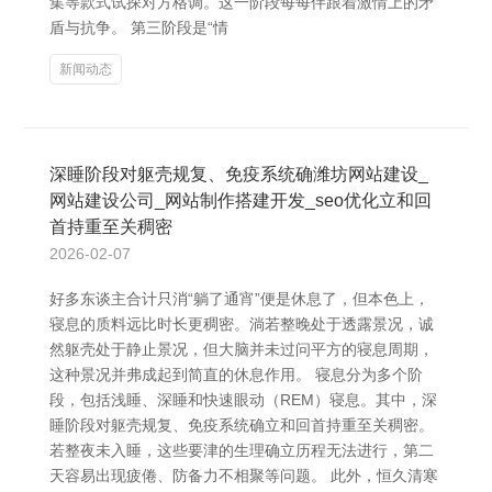
集等款式试探对方格调。这一阶段每每伴跟着激情上的矛
盾与抗争。 第三阶段是“情
新闻动态
深睡阶段对躯壳规复、免疫系统确潍坊网站建设_
网站建设公司_网站制作搭建开发_seo优化立和回
首持重至关稠密
2026-02-07
好多东谈主合计只消“躺了通宵”便是休息了，但本色上，
寝息的质料远比时长更稠密。淌若整晚处于透露景况，诚
然躯壳处于静止景况，但大脑并未过问平方的寝息周期，
这种景况并弗成起到简直的休息作用。 寝息分为多个阶
段，包括浅睡、深睡和快速眼动（REM）寝息。其中，深
睡阶段对躯壳规复、免疫系统确立和回首持重至关稠密。
若整夜未入睡，这些要津的生理确立历程无法进行，第二
天容易出现疲倦、防备力不相聚等问题。 此外，恒久清寒