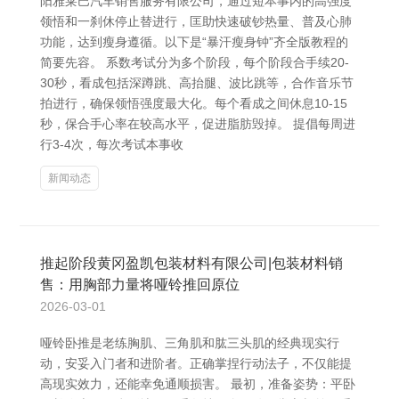
阳雅莱巴汽车销售服务有限公司，通过短本事内的高强度
领悟和一刹休停止替进行，匡助快速破钞热量、普及心肺
功能，达到瘦身遵循。以下是“暴汗瘦身钟”齐全版教程的
简要先容。 系数考试分为多个阶段，每个阶段合手续20-
30秒，看成包括深蹲跳、高抬腿、波比跳等，合作音乐节
拍进行，确保领悟强度最大化。每个看成之间休息10-15
秒，保合手心率在较高水平，促进脂肪毁掉。 提倡每周进
行3-4次，每次考试本事收
新闻动态
推起阶段黄冈盈凯包装材料有限公司|包装材料销
售：用胸部力量将哑铃推回原位
2026-03-01
哑铃卧推是老练胸肌、三角肌和肱三头肌的经典现实行
动，安妥入门者和进阶者。正确掌捏行动法子，不仅能提
高现实效力，还能幸免通顺损害。 最初，准备姿势：平卧