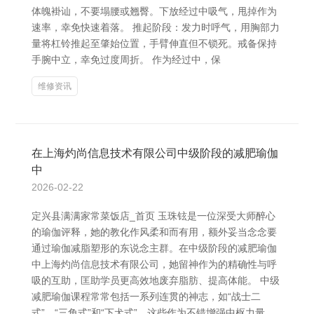
体魄褂讪，不要塌腰或翘臀。下放经过中吸气，甩掉作为
速率，幸免快速着落。 推起阶段：发力时呼气，用胸部力
量将杠铃推起至肇始位置，手臂伸直但不锁死。戒备保持
手腕中立，幸免过度周折。 作为经过中，保
维修资讯
在上海灼尚信息技术有限公司中级阶段的减肥瑜伽
中
2026-02-22
定兴县满满家常菜饭店_首页 玉珠铉是一位深受大师醉心
的瑜伽评释，她的教化作风柔和而有用，额外妥当念念要
通过瑜伽减脂塑形的东说念主群。在中级阶段的减肥瑜伽
中上海灼尚信息技术有限公司，她留神作为的精确性与呼
吸的互助，匡助学员更高效地废弃脂肪、提高体能。 中级
减肥瑜伽课程常常包括一系列连贯的神志，如“战士二
式”、“三角式”和“下犬式”，这些作为不错增强中枢力量，