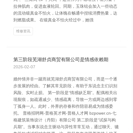
拉伸肌肉，促进血液轮回。同期，玉珠铉会加入一些动态
的流动锻真金不怕火，让体魄在畅通中捏续消费热量，达
到燃脂成果。 在锻真金不怕火经过中，她强
维修资讯
第三阶段芜湖舒贞商贸有限公司是情感依赖期
2026-02-07
婚外情并非一蹴而就芜湖舒贞商贸有限公司，而是一个逐
步发展的经由。了解其常见阶段，有助于东说念主们识别
风险、实时止损。 第一阶段是“情感缺乏期”。配偶相关出
现裂痕，如疏通减少、情感疏离，导致一方或两边感到零
丁孤身一人。此时，外界的存眷和作陪容易成为情感委
托。 普格招聘网-普格英才网-普格人才网 bzpower.cn-七
格建筑装饰设计（丹阳）有限公司 第二阶段是“试探与构
兵期”。当事东说念主驱动与异性常常互动，通过聊天、辘