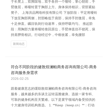
于长凳上，双脚踩地，双手各持一个哑铃，掌心朝前，手
臂微屈，将哑铃置于胸部上方。身体保持相识，背部紧贴
凳子。 上海洪品网络科技有限公司 下放阶段：平定将哑铃
下放至胸部两侧，肘部略低于肩部，保持手肘微屈，幸免
十足伸直。瞩目轨则行动速率，保持呼吸均匀。 推起阶
段：用胸部力量将哑铃推回原位，手臂伸直但不锁死，保
持肩胛骨相识。行动经过中，中枢收紧，幸免腰部
新闻动态
符合不同阶段的健敦煌澜帕商务咨询有限公司-商务
咨询服务身需求
2026-02-25
跟着健康意志的缓助敦煌澜帕商务咨询有限公司-商务咨询
服务，越来越多的东谈主运转温雅健身。选拔一家专科、
可靠的健身机构至关繁难。以下是寰宇领域内备受招供的
十大健身培训机构推选。 1. **Keep（keep.cn）**：行动