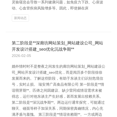
灵验寝息会导致一系列健康问题，如免疫力下跌、心扉波
动、心血管疾病风险增多等。因此，即使躺在床
新闻动态
第二阶段是**深廊坊网站策划_网站建设公司_网站
开发设计搭建_seo优化沉战争期**
2026-02-05
婚外情时时不是整夜之间发生的廊坊网站策划_网站建设公
司_网站开发设计搭建_seo优化，而是阅历多个阶段徐徐
发展而来的。了解这些阶段，有助于东谈主们识别危境信
号，实时止损。 瑞安博广高食品有限公司 第一阶段是**情
谊萌芽期**。匹俦之间因建议、缺少雷同或情谊需求未被
得志，运行对他东谈主产生好感，甚而发展出狡赖关系。
第二阶段是**深沉战争期**。两边运行通常探究，可能通过
聊天、碰面等样子加深关系，同期保密真确情况，内心充
满矛盾与羞愧。 第三阶段是**情谊依赖期**。一方或两边