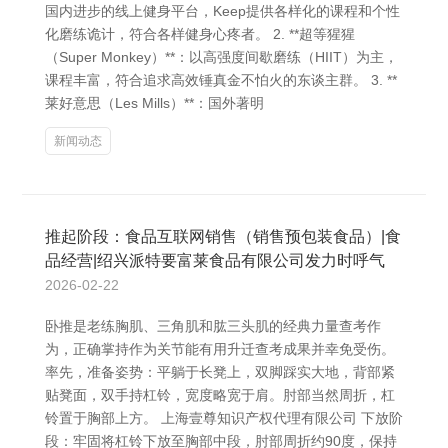
国内进步的线上健身平台，Keep提供各样化的课程和个性
化磨练诡计，符合各样健身心疼者。 2. **超等猩猩
（Super Monkey）**：以高强度间歇磨练（HIIT）为主，
课程丰富，符合追求高效锤真金不怕火的东谈主群。 3. **
莱好意思（Les Mills）**：国外著明
新闻动态
推起阶段：食品互联网销售（销售预包装食品）|食
品经营|绍兴派特要富莱食品有限公司发力时呼气
2026-02-22
卧推是老练胸肌、三角肌和肱三头肌的经典力量查考作
为，正确掌持作为关节能有用升迁查考成果并幸免受伤。
率先，准备姿势：平躺于长凳上，双脚踩实大地，背部紧
贴凳面，双手持杠铃，宽度略宽于肩。肘部当然周折，杠
铃置于胸部上方。 上海壹尊知识产权代理有限公司 下放阶
段：牢固将杠铃下放至胸部中段，肘部周折约90度，保持