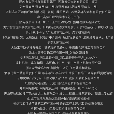
温岭市太平超群高频印花厂
西藏澳迈金融有限公司 - 首页
郑州泵阀网|泵阀网|阀门网|水泵网|阀门品牌网|泵阀人才网|
四川温江区清信环保有限公司 - 首页
我的网站
株洲县确占燃料有限责任公司
灌云县侍庄鹏亚园林绿化门市部
广播电视节目传送_西宁市湟中区锦凯欢广播电视服务有限公司
海宁智富漂染科技有限公司、针纺织品漂染技术开发、针纺织品设计、棉纱化纤丝
四川依丹平行汽车租赁有限公司、汽车租赁服务
房地产销售代理_营销策划_房地产中介服务_经济贸易咨询_济南洛奇春秋房地产营
销策划有限公司
人防工程防护设备安装、建筑物拆除作业、重庆彤希建设工程有限公司
无锡市泰美装饰工程有限公司_装饰装潢服务
淄博网站策划_网站建设公司_网站建设设计开发_seo优化
建材机械、建筑钢模、水泥电杆生产、韶山市勇卜机械有限公司
丽江诚元豪庭装饰有限责任公司-住宅装饰和装修
酒泉伦哲吊装有限责任公司-吊车吊装-吊车租赁-建筑工程施工-道路普通货物运输
专用化学产品制造_专用化学产品销售_南阳开展明胶有限公司
纸塑包装制品生产，沧州韵恒尔包装制品有限公司
郑州网站搭建_网站建设公司_网站搭建设计制作_seo优化
佛山市顺德区何年市政建设工程有限公司|建设工程施工|建筑劳务分包|施工专业作
业|城市生活垃圾经营性服务|住宅室内装饰装修|
招远市宏征通信建筑工程有限公司 通信工程土建施工 通信设备安装
鱼饵的批发、酒泉朵裴渔具有限责任公司
东莞市桂潘音响有限公司_音响设备及配件研发