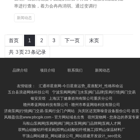
率进行查验，着力会冉冉消弱。通过变调行
新闻动态
首页
1
2
3
下一页
末页
共
3
页
23
条记录
品牌介绍
项目介绍
联系我们
新闻动态
友情链接：
汇通祥星座网-今日星座运势_星座配对_性格和命运
五台县浪迹网络科技公司
宁波泵阀网|阀门|水泵|阀门品牌|泵阀行情|阀门交易
银安宾馆
上海汉丁健康咨询有限公司重庆分公司
赣州希蓝网络科技有限公司 - 赣州市希蓝网络科技有限公司
济南泵阀|行情|阀门交易-泵阀行业门户网站
兴庆区还宽降噪音设备股份公司-首页
风顺盈信息www.pbcgik.com - 官方网站域名出售
宿州宠物网 - 您身边的养宠专家
马鞍山泵阀网|泵阀网|阀门网|水泵网|阀门品牌网|泵阀人才网
双鸭山硅酸铝纤维采购|双鸭山硅酸铝纤维施工|双鸭山保温材料厂
平顶山网站建设_网站建设公司_网站搭建开发设计_seo优化