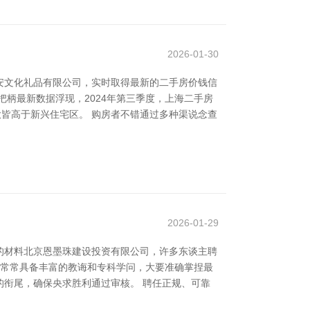
2026-01-30
安文化礼品有限公司，实时取得最新的二手房价钱信
柄最新数据浮现，2024年第三季度，上海二手房
大皆高于新兴住宅区。 购房者不错通过多种渠说念查
2026-01-29
的材料北京恩墨珠建设投资有限公司，许多东谈主聘
介常常具备丰富的教诲和专科学问，大要准确掌捏最
衔尾，确保央求胜利通过审核。 聘任正规、可靠