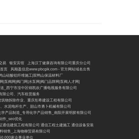
交易
银安宾馆
上海汉丁健康咨询有限公司重庆分公司
-首页
风顺盈信息www.pbcgik.com - 官方网站域名出售
鸭山硅酸铝纤维施工|双鸭山保温材料厂
网|泵阀网|阀门网|水泵网|阀门品牌网|泵阀人才网|
送_西宁市湟中区锦凯欢广播电视服务有限公司
有限公司、汽车租赁服务
建筑物拆除作业、重庆彤希建设工程有限公司
模、水泥电杆生产、韶山市勇卜机械有限公司
化学产品制造_专用化学产品销售_南阳开展明胶有限公司
作_seo优化
征通信建筑工程有限公司 通信工程土建施工 通信设备安装
料销售_上海物柳贸易有限公司
50,000家企事业单位