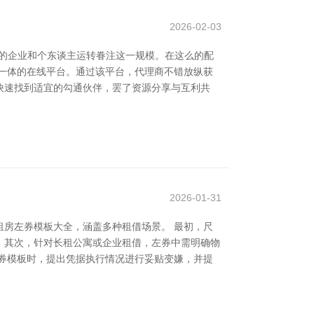
2026-02-03
多的企业和个东谈主运转眷注这一规模。在这么的配
一体的在线平台。通过该平台，代理商不错放纵获
快速找到适宜的勾通伙伴，罢了资源分享与互利共
2026-01-31
房左券模板大全，涵盖多种租借场景。 最初，尺
。其次，针对长租公寓或企业租借，左券中需明确物
券模板时，提出凭据执行情况进行妥贴变嫌，并提