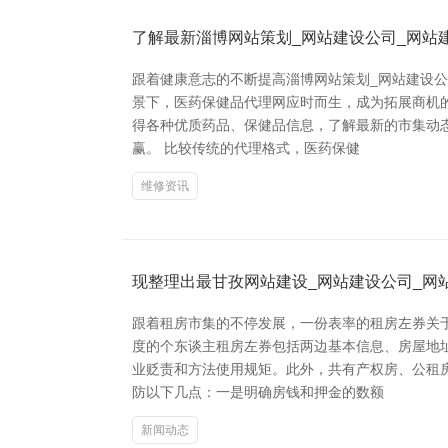
了解最新淄博网站策划_网站建设公司_网站建
跟着健康意志的不断提高淄博网站策划_网站建设公
景下，医药保健品代理网应时而生，成为拓展商机
得各种优质药品、保健品信息，了解最新的市集动
赢。 比较传统的代理格式，医药保健
维修资讯
现整理出最甘孜网站建设_网站建设公司_网站
跟着租房市集的不停发展，一份表率的租房左券关
度的个东谈主租房左券包括两边基本信息、房屋地
业贬责和方法使用规矩。此外，共有产权房、公租
防以下几点：一是明确房钱和押金的数额
新闻动态