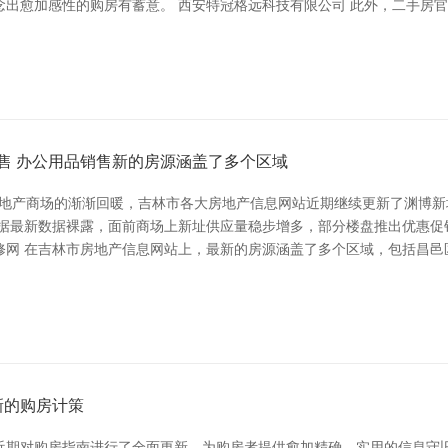
念出愈加感性的购房有蓄意。 西安特冠格远科技有限公司 此外，二手房
销售 办公用品销售新的房源涵盖了多个区域
房地产商场的渐渐回暖，吉林市各大房地产信息网站近期继续更新了渊博新
据最新数据裸露，面前商场上新址供应量稳步增多，部分楼盘推出优惠促销
维修网 在吉林市房地产信息网站上，最新的房源涵盖了多个区域，包括昌
新的购房计策
近期对购房指南进行了全面更新，为购房者提供愈加精确、实用的信息守旧