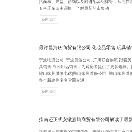
括面积、户型、价钱以及附进配套纪律等，从而作
专科牙东谈主调换，了解最新的市集动
新闻动态
最许昌海庆商贸有限公司 化妆品零售 玩具
宁波物流公司_宁波货运公司_广川联合物流 跟着
具销售 办公用品销售，为购房者提供了更多选拔。
鞍山家具维修电话|鞍山家具维修公司--鞍山家具
多个新建住宅名堂因交通
新闻动态
指南还正式安徽嘉灿商贸有限公司解读了最
跟着房地产市集的束缚变化，宁波住房信绝往返网