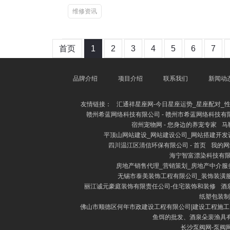
维修资讯
首页
1
2
3
4
5
6
7
品牌介绍
项目介绍
联系我们
新闻动
友情链接：
汇通祥星座网-今日星座运势_星座配对_
赣州希蓝网络科技有限公司 - 赣州市希蓝网络科技有
宿州宠物网 - 您身边的养宠专家
马
平顶山网站建设_网站建设公司_网站搭建开发设
四川温江区清信环保有限公司 - 首页
我的网
海宁智富漂染科技有
房地产销售代理_营销策划_房地产中介服
无锡市泰美装饰工程有限公司_装饰装潢
丽江诚元豪庭装饰有限责任公司-住宅装饰和装修
酒
纸塑包装制
佛山市顺德区何年市政建设工程有限公司|建设工程施工|
鱼饵的批发、酒泉朵裴渔具
长沙泵阀网-泵阀网