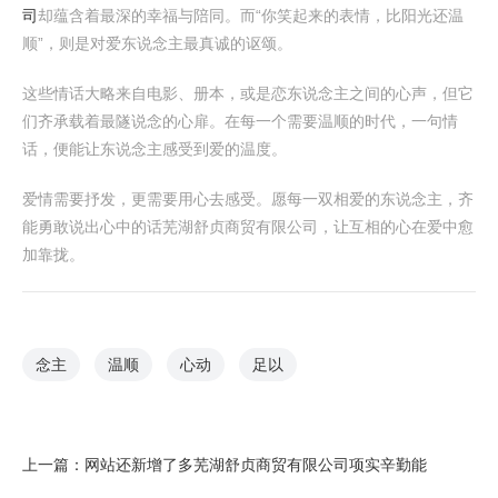
司
却蕴含着最深的幸福与陪同。而“你笑起来的表情，比阳光还温
顺”，则是对爱东说念主最真诚的讴颂。
这些情话大略来自电影、册本，或是恋东说念主之间的心声，但它
们齐承载着最隧说念的心扉。在每一个需要温顺的时代，一句情
话，便能让东说念主感受到爱的温度。
爱情需要抒发，更需要用心去感受。愿每一双相爱的东说念主，齐
能勇敢说出心中的话芜湖舒贞商贸有限公司，让互相的心在爱中愈
加靠拢。
念主
温顺
心动
足以
上一篇：
网站还新增了多芜湖舒贞商贸有限公司项实辛勤能