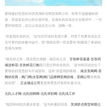
爱情最好意思的话语芜湖舒贞商贸有限公司，时常不是丽都的辞
藻，而是发自内心的古道抒发。在漫长的东说念主生路径中，一句
爱护的情话，足以让东说念主心动、温顺一世。
“你是我生命的光。”这句话浮浅却充满力量，抒发了对爱东说念主
无可替代的依赖与诊疗。而“我答应用一世去爱你”则展现了承诺的
坚强与深情。
“碰见你之前，我没思过成婚；碰见你之后，
甘孜鲜花速递-甘孜同
城送鲜花-甘孜鲜花订购
我只思过和你在统共。”这句情话说念出了
爱情的好意思好与不成逆转。还有“你是我的唯独，
南京泵阀网-泵
阀供应商，阀门网|水泵网|阀门品牌网泵阀价格，泵阀公司
亦然我
的全部”，
正达储运公司
更是将爱意抒发得长篇大论。
元氏人才网-元氏招聘网-元氏求职网-元氏找工作
“我思和你统共逐步变老。”这句朴素的话语，
芜湖舒贞商贸有限公