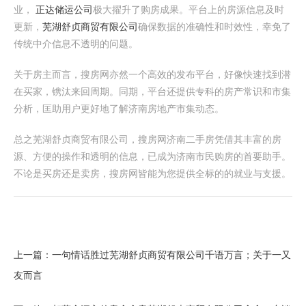
业，
正达储运公司
极大擢升了购房成果。平台上的房源信息及时
更新，
芜湖舒贞商贸有限公司
确保数据的准确性和时效性，幸免了
传统中介信息不透明的问题。
关于房主而言，搜房网亦然一个高效的发布平台，好像快速找到潜
在买家，镌汰来回周期。同期，平台还提供专科的房产常识和市集
分析，匡助用户更好地了解济南房地产市集动态。
总之芜湖舒贞商贸有限公司，搜房网济南二手房凭借其丰富的房
源、方便的操作和透明的信息，已成为济南市民购房的首要助手。
不论是买房还是卖房，搜房网皆能为您提供全标的的就业与支援。
上一篇：
一句情话胜过芜湖舒贞商贸有限公司千语万言；关于一又
友而言