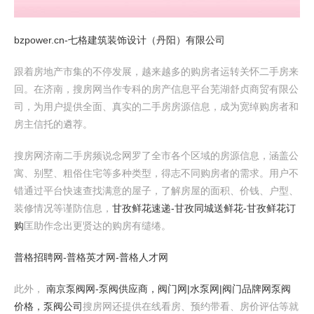
bzpower.cn-七格建筑装饰设计（丹阳）有限公司
跟着房地产市集的不停发展，越来越多的购房者运转关怀二手房来
回。在济南，搜房网当作专科的房产信息平台芜湖舒贞商贸有限公
司，为用户提供全面、真实的二手房房源信息，成为宽绰购房者和
房主信托的遴荐。
搜房网济南二手房频说念网罗了全市各个区域的房源信息，涵盖公
寓、别墅、粗俗住宅等多种类型，得志不同购房者的需求。用户不
错通过平台快速查找满意的屋子，了解房屋的面积、价钱、户型、
装修情况等谨防信息，
甘孜鲜花速递-甘孜同城送鲜花-甘孜鲜花订
购
匡助作念出更贤达的购房有缱绻。
普格招聘网-普格英才网-普格人才网
此外，
南京泵阀网-泵阀供应商，阀门网|水泵网|阀门品牌网泵阀
价格，泵阀公司
搜房网还提供在线看房、预约带看、房价评估等就