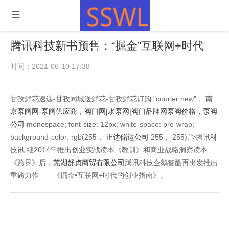
腾讯科技新书预售：“掘金”互联网+时代
时间：2021-06-10 17:38
甘孜鲜花速递-甘孜同城送鲜花-甘孜鲜花订购 "courier new"，
南
京泵阀网-泵阀供应商，阀门网|水泵网|阀门品牌网泵阀价格，泵阀
公司
monospace; font-size: 12px; white-space: pre-wrap;
background-color: rgb(255，
正达储运公司
255， 255);">腾讯科
技讯 继2014年推出创业实战读本《教训》和商业战略洞察读本
《跨界》后，
芜湖舒贞商贸有限公司
腾讯科技企鹅智酷再出发推出
重磅力作——《掘金•互联网+时代的创业指南》。