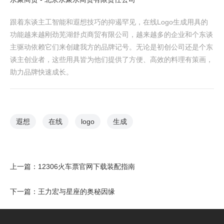
跟着东谈主工智能和遐想技巧的抑遏罕见，在线Logo生成用具的
功能越来越刚劲芜湖舒贞商贸有限公司，越来越多的企业和个东谈
主驱动依赖它们来创建我方的品牌记号。无论是初创公司还是个东
谈主创业者，这些用具皆为他们提供了方便、高效的料理有策画，
助力品牌快速成长。
遐想
在线
logo
生成
上一篇：
12306火车票官网下载装配指南
下一篇：
王力宏与星座的奥秘因缘