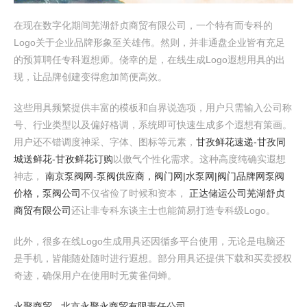
在现在数字化期间芜湖舒贞商贸有限公司，一个特有而专科的
Logo关于企业品牌形象至关雄伟。然则，并非通盘企业皆有充足
的预算聘任专科遐想师。侥幸的是，在线生成Logo遐想用具的出
现，让品牌创建变得愈加简便高效。
这些用具频繁提供丰富的模板和自界说选项，用户只需输入公司称
号、行业类型以及偏好格调，系统即可快速生成多个遐想有策画。
用户还不错调度神采、字体、图标等元素，
甘孜鲜花速递-甘孜同
城送鲜花-甘孜鲜花订购
以傲气个性化需求。这种高度纯确实遐想
神志，
南京泵阀网-泵阀供应商，阀门网|水泵网|阀门品牌网泵阀
价格，泵阀公司
不仅省俭了时候和资本，
正达储运公司
芜湖舒贞
商贸有限公司
还让非专科东谈主士也能简易打造专科级Logo。
此外，很多在线Logo生成用具还因循多平台使用，无论是电脑还
是手机，皆能随处随时进行遐想。部分用具还提供下载和买卖授权
奇迹，确保用户在使用时无黄雀伺蝉。
永聚商贸 - 北京永聚永商贸有限责任公司